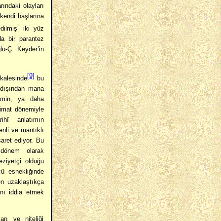
ındaki olayları
 kendi başlarına
dilmiş” iki yüz
da bir parantez
u-Ç. Keyder’in
[9]
kalesinde
bu
 dışından mana
nemin, ya daha
zimat dönemiyle
rihî anlatımın
enli ve mantıklı
şaret ediyor. Bu
 dönem olarak
ziyetçi olduğu
ü esnekliğinde
en uzaklaştıkça
ğını iddia etmek
arı ve niteliği