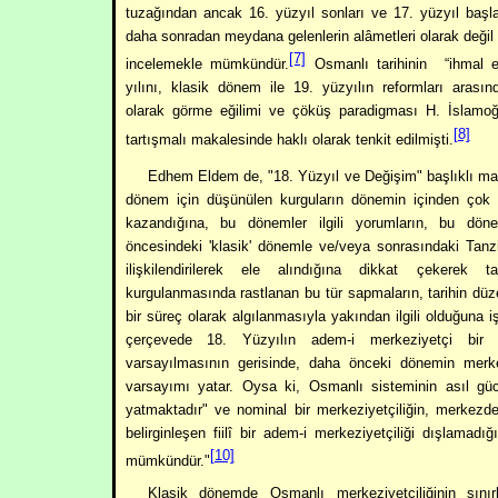
tuzağından ancak 16. yüzyıl sonları ve 17. yüzyıl başlar
daha sonradan meydana gelenlerin alâmetleri olarak değil
[7]
incelemekle mümkündür.
Osmanlı tarihinin
“ihmal e
yılını, klasik dönem ile 19. yüzyılın reformları arasın
olarak görme eğilimi ve çöküş paradigması H. İslamoğl
[8]
tartışmalı makalesinde haklı olarak tenkit edilmişti.
Edhem Eldem de, "18. Yüzyıl ve Değişim" başlıklı ma
dönem için düşünülen kurguların dönemin içinden çok
kazandığına, bu dönemler ilgili yorumların, bu dö
öncesindeki 'klasik' dönemle ve/veya sonrasındaki Tan
ilişkilendirilerek ele alındığına dikkat çekerek ta
kurgulanmasında rastlanan bu tür sapmaların, tarihin düz
bir süreç olarak algılanmasıyla yakından ilgili olduğuna i
çerçevede 18. Yüzyılın adem-i merkeziyetçi bir
varsayılmasının gerisinde, daha önceki dönemin merke
varsayımı yatar. Oysa ki, Osmanlı sisteminin asıl güc
yatmaktadır" ve nominal bir merkeziyetçiliğin, merkezd
belirginleşen fiilî bir adem-i merkeziyetçiliği dışlamadı
[10]
mümkündür."
Klasik dönemde Osmanlı merkeziyetçiliğinin sınırl