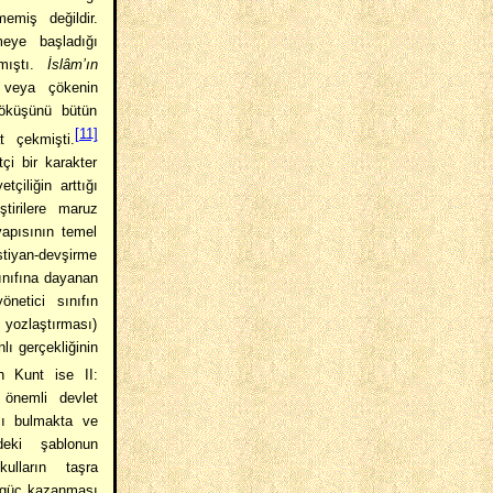
emiş değildir.
meye başladığı
nmıştı.
İslâm’ın
 veya çökenin
 çöküşünü bütün
[11]
t çekmişti.
i bir karakter
çiliğin arttığı
tirilere maruz
apısının temel
istiyan-devşirme
ınıfına dayanan
netici sınıfın
yozlaştırması)
lı gerçekliğinin
 Kunt ise II:
 önemli devlet
ıcı bulmakta ve
deki şablonun
kulların taşra
a güç kazanması