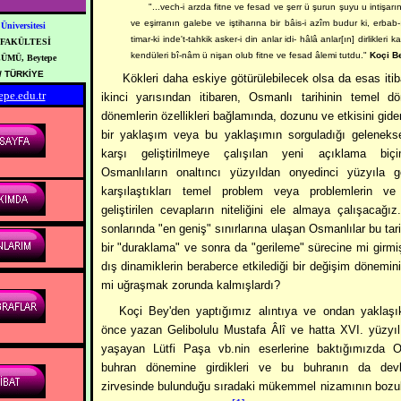
"...vech-i arzda fitne ve fesad ve şerr ü şurun şuyu u intişar
ve eşirranın galebe ve iştiharına bir bâis-i azîm budur ki, erbab
Üniversitesi
timar-ki inde't-tahkik asker-i din anlar idi- hâlâ anlar[ın] dirlikleri 
 FAKÜLTESİ
kendüleri bî-nâm ü nişan olub fitne ve fesad âlemi tutdu."
Koçi B
MÜ, Beytepe
/ TÜRKİYE
Kökleri daha eskiye götürülebilecek olsa da esas itiba
pe.edu.tr
ikinci yarısından itibaren, Osmanlı tarihinin temel d
dönemlerin özellikleri bağlamında, dozunu ve etkisini gider
bir yaklaşım veya bu yaklaşımın sorguladığı geleneks
karşı geliştirilmeye çalışılan yeni açıklama biçi
Osmanlıların onaltıncı yüzyıldan onyedinci yüzyıla g
karşılaştıkları temel problem veya problemlerin ve
geliştirilen cevapların niteliğini ele almaya çalışacağı
sonlarında "en geniş" sınırlarına ulaşan Osmanlılar bu tari
bir "duraklama" ve sonra da "gerileme" sürecine mi girmi
dış dinamiklerin beraberce etkilediği bir değişim dönemini
mi uğraşmak zorunda kalmışlardı?
Koçi Bey'den yaptığımız alıntıya ve ondan yaklaşık
önce yazan Gelibolulu Mustafa Âlî ve hatta XVI. yüzyılı
yaşayan Lütfi Paşa vb.nin eserlerine baktığımızda Os
buhran dönemine girdikleri ve bu buhranın da devle
zirvesinde bulunduğu sıradaki mükemmel nizamının bozu