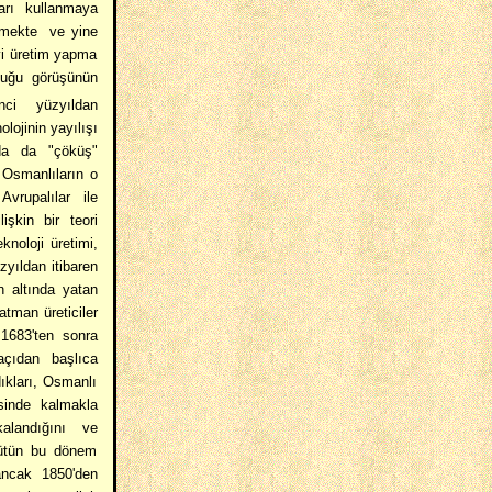
arı kullanmaya
lmekte
ve yine
vi üretim yapma
duğu görüşünün
ci yüzyıldan
lojinin yayılışı
nda da "çöküş"
 Osmanlıların o
vrupalılar ile
işkin bir teori
knoloji üretimi,
yıldan itibaren
n altında yatan
tman üreticiler
 1683'ten sonra
açıdan başlıca
ıkları, Osmanlı
sinde kalmakla
alandığını ve
bütün bu dönem
ancak 1850'den