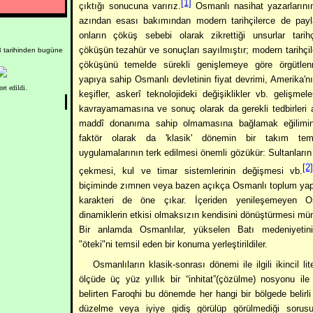
[1]
çıktığı sonucuna varırız.
Osmanlı nasihat yazarların
azından esası bakımından modern tarihçilerce de payl
onların çöküş sebebi olarak zikrettiği unsurlar tarihç
çöküşün tezahür ve sonuçları sayılmıştır; modern tarihçi
3 tarihinden bugüne
çöküşünü temelde sürekli genişlemeye göre örgütlen
yapıya sahip Osmanlı devletinin fiyat devrimi, Amerika'nı
ret edildi.
keşifler, askerî teknolojideki değişiklikler vb. gelişmeleri
kavrayamamasına ve sonuç olarak da gerekli tedbirleri 
maddî donanıma sahip olmamasına bağlamak eğiliminde
faktör olarak da 'klasik' dönemin bir takım t
uygulamalarının terk edilmesi önemli gözükür: Sultanların i
[2
çekmesi, kul ve timar sistemlerinin değişmesi vb.
biçiminde zımnen veya bazen açıkça Osmanlı toplum yapı
karakteri de öne çıkar. İçeriden yenileşemeyen Os
dinamiklerin etkisi olmaksızın kendisini dönüştürmesi m
Bir anlamda Osmanlılar, yükselen Batı medeniyetini
"öteki"ni temsil eden bir konuma yerleştirildiler.
Osmanlıların klasik-sonrası dönemi ile ilgili ikincil li
ölçüde üç yüz yıllık bir “inhitat”(çözülme) nosyonu ile 
belirten Faroqhi bu dönemde her hangi bir bölgede belirl
düzelme veya iyiye gidiş görülüp görülmediği sorus