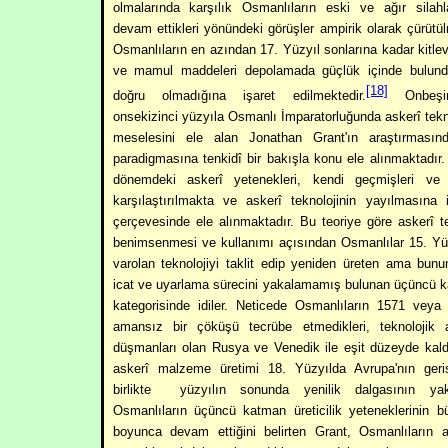
olmalarında karşılık Osmanlıların eski ve ağır silahl
devam ettikleri yönündeki görüşler ampirik olarak çürütü
Osmanlıların en azından 17. Yüzyıl sonlarına kadar kitle
ve mamul maddeleri depolamada güçlük içinde bulun
[18]
doğru olmadığına işaret edilmektedir.
Onbeşin
onsekizinci yüzyıla Osmanlı İmparatorluğunda askerî tekno
meselesini ele alan Jonathan Grant'ın araştırması
paradigmasına tenkidî bir bakışla konu ele alınmaktadır.
dönemdeki askerî yetenekleri, kendi geçmişleri ve A
karşılaştırılmakta ve askerî teknolojinin yayılmasına il
çerçevesinde ele alınmaktadır. Bu teoriye göre askerî te
benimsenmesi ve kullanımı açısından Osmanlılar 15. Yüz
varolan teknolojiyi taklit edip yeniden üreten ama bunu
icat ve uyarlama sürecini yakalamamış bulunan üçüncü ka
kategorisinde idiler. Neticede Osmanlıların 1571 veya
amansız bir çöküşü tecrübe etmedikleri, teknolojik 
düşmanları olan Rusya ve Venedik ile eşit düzeyde kald
askerî malzeme üretimi 18. Yüzyılda Avrupa'nın geri
birlikte
yüzyılın sonunda yenilik dalgasının yak
Osmanlıların üçüncü katman üreticilik yeteneklerinin 
boyunca devam ettiğini belirten Grant, Osmanlıların 