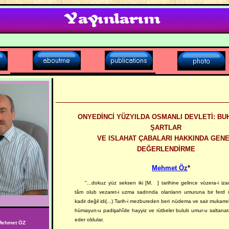
_____________________________________
ONYEDİNCİ YÜZYILDA
OSMANLI
DEVLETİ: BU
ŞARTLAR
VE ISLAHAT ÇABALARI HAKKINDA GENE
DEĞERLENDİRME
Mehmet Öz
*
"...dokuz yüz seksen iki [M.
] tarihine gelince vüzera-i izam
tâm olub vezaret-i uzma sadrında olanların umuruna bir ferd
kadir değil idi(...) Tarih-i mezbureden beri nüdema ve sair mukarr
hümayun-u padişahîde hayyiz ve rütbeler bulub umur-u saltana
eder oldular.
 Mehmet ÖZ