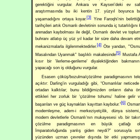
gerektiğini vurgular. Ankara ve Kayseri’deki ev sahip
araştırmasında bu iki kentin 17. yüzyıl boyunca b
[3]
yaşamadığını ortaya koyar.
Yine Faroqhi’nin belirttiğ
tarihçileri artık Osmanlı devletinin sonunda iç tutarlılığın
arenadan kaybolması ile değil, Osmanlı devlet ve toplu
buhranı atlatıp üç yüz yıl kadar bir süre daha devam et
[4]
mekanizmalarla ilgilenmektedirler.
Öte yandan, "'Osman
[5]
Masalından Uyanmak" başlıklı makalesinde
Mustafa A
kısır bir 'ilerleme-gerileme' diyalektiğinden bakmanın
yapacağı son iş olduğunu vurgular.
Esasen çöküş/bozulma/çözülme paradigmasının teleo
açıktır: Darling’in vurguladığı gibi, “Osmanlılar neticede
ortadan kalktılar; bunu bildiğimizden onların daha ö
ettikleri her zorluk bir ‘çözülme tohumu’ haline gelir 
[6]
başarıları ve güç kaynakları kayıttan kaybolur.”
Osmanlı 
modernleşme, adem-i merkeziyetçilik, dünya sistem
modern devletlerle Osmanlı’nın mukayesesi vb. bir takı
çözülme paradigmasının en büyük çatlağı o
İmparatorluğunda yanlış giden neydi?” sorusuyla sınır
yüzünden uzman çevreler dışında bir etki yapmamıştır