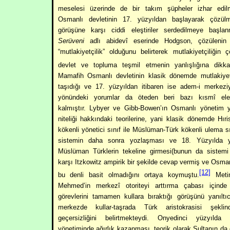
meselesi üzerinde de bir takım şüpheler izhar edilm
Osmanlı devletinin 17. yüzyıldan başlayarak çözül
görüşüne karşı ciddi eleştiriler serdedilmeye başla
Serüveni
adlı abidevî eserinde Hodgson, çözülenin
“mutlakiyetçilik” olduğunu belirterek mutlakiyetçiliğin
devlet ve topluma teşmil etmenin yanlışlığına dikka
Mamafih Osmanlı devletinin klasik dönemde mutlakiyetç
taşıdığı ve 17. yüzyıldan itibaren ise adem-i merkeziyet
yönündeki yorumlar da öteden beri bazı kısmî eleş
kalmıştır. Lybyer ve Gibb-Bowen’ın Osmanlı yönetim y
niteliği hakkındaki teorilerine, yani klasik dönemde Hır
kökenli yönetici sınıf ile Müslüman-Türk kökenli ulema s
sistemin daha sonra yozlaşması ve 18. Yüzyılda yö
Müslüman Türklerin tekeline girmesi(bunun da sistemi 
karşı Itzkowitz ampirik bir şekilde cevap vermiş ve Osman
[12]
bu denli basit olmadığını ortaya koymuştu.
Metin
Mehmed’in merkezî otoriteyi arttırma çabası içinde
görevlerini tamamen kullara bıraktığı görüşünü yanılt
merkezde kullar-taşrada Türk aristokrasisi şeklin
geçersizliğini belirtmekteydi. Onyedinci yüzyılda 
yönetiminde ağırlık kazanması, teorik olarak Sultanın d