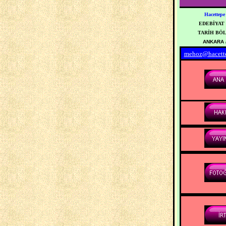
Hacettepe 
EDEBİYAT
TARİH BÖLÜ
ANKARA 
mehoz@hacette