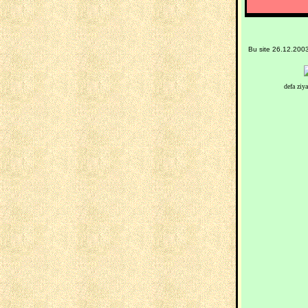
Bu site 26.12.200
defa ziya