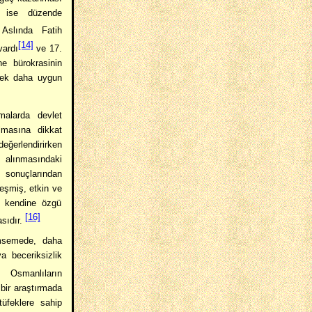
 ise düzende
slında Fatih
[14]
vardı
ve 17.
e bürokrasinin
mek daha uygun
rmalarda devlet
lmasına dikkat
ğerlendirirken
s alınmasındaki
 sonuçlarından
leşmiş, etkin ve
a kendine özgü
[16]
asıdır.
imsemede, daha
a beceriksizlik
Osmanlıların
bir araştırmada
üfeklere sahip