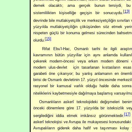
demek olacaktı; ama gerçek bunun tersiydi, bu
[13]
sistemlilikten kişiselliğe geçişin bir sonucuydu.
A
devrinde bile mutlakiyetçilik ve merkeziyetçiliğin sınırları 
yüzyılda mutlakiyetçiliğin çöküşünden söz etmek yerin
nispeten güçlü bir konuma gelmesi sürecinden bahset
[15]
olurdu.
Rifat Ebu’l-Hac, Osmanlı tarihi ile ilgili araştı
kavramının bütün yüzyıllar için aynı anlamda kullanı
çekerek modern-öncesi veya erken modern dönemi de
modern ulus-devlet
için tasarlanan kıstasların esa
garabeti öne çıkarıyor; bu yanlış anlamanın en önemli
birisi de Osmanlı devletinin 17. yüzyıl öncesinde merkezi
rasyonel bir kamusal varlık olduğu halde daha sonr
niteliklerini kaybetmesiyle dağılmaya başlamış varsayılm
Osmanlıların askerî teknolojideki değişmeleri ben
önceki dönemlere göre 17. yüzyılda bir isteksizlik vey
[17]
sergilediğini iddia etmek imkânsız görünmektedir.
askerî teknolojisi ve Avrupa ile mukayesesi konusundaki 
Avrupalıların giderek daha hafif ve taşınması kolay t