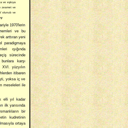
ına ve eşkıya
-ı zeamet ve
kat' olunub ve
ey
riyle 1970'lerin
önemleri ve bu
ek arttıran yeni
el paradigmaya
mleri ışığında
eçiş sürecinde
 bunlara karşı
z. XVI. yüzyılın
hlerden itibaren
şti, yoksa iç ve
n meseleleri ile
 elli yıl kadar
n ilk yarısında
manlıların bir
tin kudretinin
lmasıyla ortaya