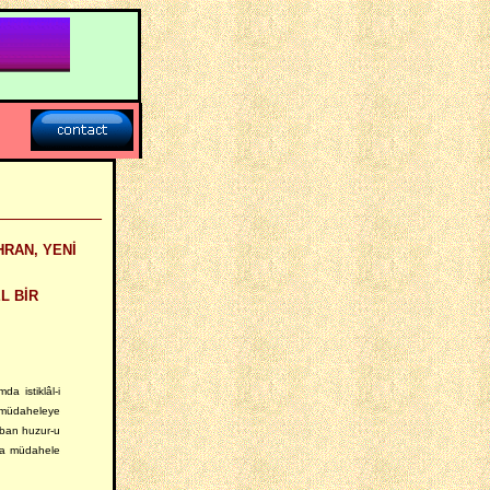
___________
HRAN, YENİ
L BİR
da istiklâl-i
 müdaheleye
eban huzur-u
ta müdahele