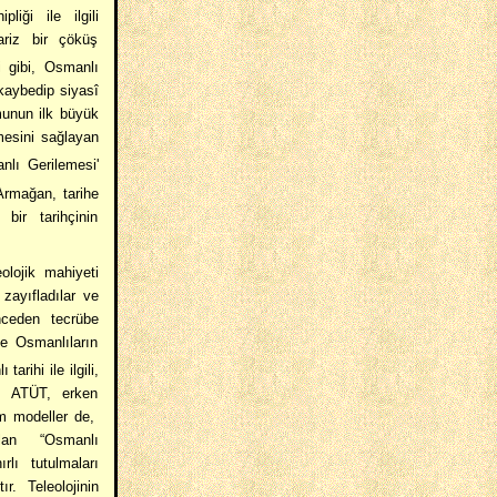
liği ile ilgili
ariz bir çöküş
i gibi, Osmanlı
ı kaybedip siyasî
munun ilk büyük
mesini sağlayan
lı Gerilemesi'
rmağan, tarihe
 bir tarihçinin
lojik mahiyeti
 zayıfladılar ve
nceden tecrübe
ve Osmanlıların
tarihi ile ilgili,
i, ATÜT, erken
m modeller de,
lan “Osmanlı
lı tutulmaları
. Teleolojinin