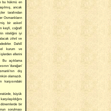
ın bu hükmü en
aşılmış, ancak
iler tarafından
ler Osmanlıların
miş bir askerî
n keşfi, coğrafî
n niteliğini iyi
alacak zihnî ve
dirler. Dahilî
emel kurum ve
şlerden ellerini
]
Bu açıklama
sının 'durağan'
manlı'nın dış
ümkün olamazdı.
n karşısındaki
teratürde, büyük
karşılaşıldığını
i dönemlerde bir
unun sorulması