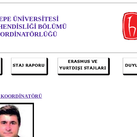
PE ÜNİVERSİTESİ
HENDİSLİĞİ BÖLÜMÜ
OORDİNATÖRLÜĞÜ
J KOORDİNATÖRÜ